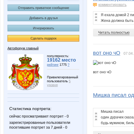
комментировать
Отправить приватное сообщение
Я ехала домой 2 п
Добавить в друзья
Жена должна быть р
Игнорировать
Читать полностью
Сделать подарок
Автофорум главный
вот оно чО
07.04.
популярность:
19162 место
рейтинг
1775
?
вот оно чО
Привилегированный
пользователь
5
уровня
Мишка писал оди
Статистика портрета:
Мишка писал
сейчас просматривают портрет - 0
один дурачек сказа
зарегистрированные пользователи
будь мужиком, билья
посетившие портрет за 7 дней - 0