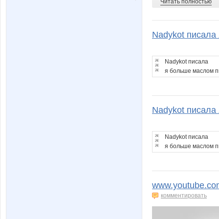
Читать полностью
Nadykot писала 
Nadykot писала
я больше маслом пи
Nadykot писала 
Nadykot писала
я больше маслом пи
www.youtube.co
комментировать