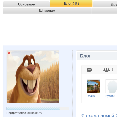
Блог
( 8 )
Основное
Др
Шпионаж
Блог
1
Real sugar
Булавинов Вадим 
Портрет заполнен на 85 %
Я ехала домой 